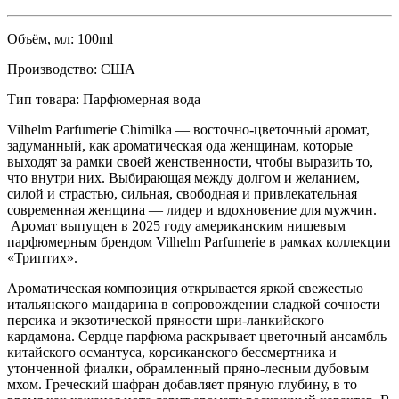
Объём, мл:
100ml
Производство:
CША
Тип товара:
Парфюмерная вода
Vilhelm Parfumerie Chimilka — восточно-цветочный аромат,
задуманный, как ароматическая ода женщинам, которые
выходят за рамки своей женственности, чтобы выразить то,
что внутри них. Выбирающая между долгом и желанием,
силой и страстью, сильная, свободная и привлекательная
современная женщина — лидер и вдохновение для мужчин.
Аромат выпущен в 2025 году американским нишевым
парфюмерным брендом Vilhelm Parfumerie в рамках коллекции
«Триптих».
Ароматическая композиция открывается яркой свежестью
итальянского мандарина в сопровождении сладкой сочности
персика и экзотической пряности шри-ланкийского
кардамона. Сердце парфюма раскрывает цветочный ансамбль
китайского османтуса, корсиканского бессмертника и
утонченной фиалки, обрамленный пряно-лесным дубовым
мхом. Греческий шафран добавляет пряную глубину, в то