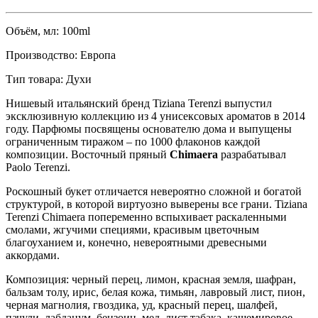
Объём, мл:
100ml
Производство:
Европа
Тип товара:
Духи
Нишевый итальянский бренд Tiziana Terenzi выпустил
эксклюзивную коллекцию из 4 унисексовых ароматов в 2014
году. Парфюмы посвящены основателю дома и выпущены
ограниченным тиражом – по 1000 флаконов каждой
композиции. Восточный пряный
Chimaera
разрабатывал
Paolo Terenzi.
Роскошный букет отличается невероятно сложной и богатой
структурой, в которой виртуозно выверены все грани. Tiziana
Terenzi Chimaera попеременно вспыхивает раскаленными
смолами, жгучими специями, красивым цветочным
благоуханием и, конечно, невероятными древесными
аккордами.
Композиция: черный перец, лимон, красная земля, шафран,
бальзам толу, ирис, белая кожа, тимьян, лавровый лист, пион,
черная магнолия, гвоздика, уд, красный перец, шалфей,
пачули, лабданум, бензоин, мед, лист табака, кашемировое