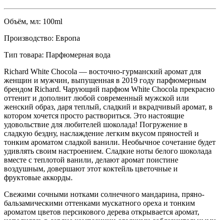
Объём, мл:
100ml
Производство:
Европа
Тип товара:
Парфюмерная вода
Richard White Chocola — восточно-гурманский аромат для
женщин и мужчин, выпущенная в 2019 году парфюмерным
брендом Richard. Чарующий парфюм White Chocola прекрасно
оттенит и дополнит любой современный мужской или
женский образ, даря теплый, сладкий и вкрадчивый аромат, в
котором хочется просто раствориться. Это настоящие
удовольствие для любителей шоколада! Погружение в
сладкую бездну, наслаждение легким вкусом пряностей и
тонким ароматом сладкой ванили. Необычное сочетание будет
удивлять своим настроением. Сладкие ноты белого шоколада
вместе с теплотой ванили, делают аромат поистине
воздушным, довершают этот коктейль цветочные и
фруктовые аккорды.
Свежими сочными нотками солнечного мандарина, пряно-
бальзамическими оттенками мускатного ореха и тонким
ароматом цветов персикового дерева открывается аромат,