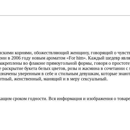
бинскими корнями, обожествляющий женщину,
говорящий о чувств
ерии в 2006 году новым ароматом «For him». Каждый шедевр явл
 закреплены во флаконе прямоугольной формы, говоря о простоте
е раскрытие букета белых цветов, розы и жасмина в сочетании 
значены уверенным в себе и стильным девушкам, которые знают,
лотный, женственный, манящий и в меру сексуальный.
ежащим сроком годности. Вся информация и изображения о това