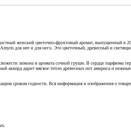
остный женский цветочно-фруктовый аромат, выпущенный в 20
 Amyris для нее и для него. Это цветочный, древесный и светящи
свежести лимона и аромата сочной груши. В сердце парфюма те
ный аккорд дарит мягкое тепло древесных нот амириса и нежные
ежащим сроком годности. Вся информация и изображения о това
ых.