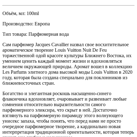
Объём, мл:
100ml
Производство:
Европа
Тип товара:
Парфюмерная вода
Сам парфюмер Jacques Cavallier назвал свое восхитительное
ароматическое творение Louis Vuitton Nuit De Feu
торжественной одой красоте культуры Ближнего Востока,
их
умением ценить каждый момент жизни и вдохновляться
величием окружающей природы. Аромат вошел в коллекцию
Les Parfums элитного дома высокой моды Louis Vuitton в 2020
году, которая была создана специально для поклонников из
ближневосточных стран.
Богатство и элегантная роскошь насыщенно-синего
флакончика вдохновляет, очаровывает и развеивает любые
сомнения относительно выразительности самого
парфюмерного эликсира, что скрыт в ней. Достаточно
взглянуть на парфюмерную пирамиду этого волнующего
унисекс запаха, чтобы понять, что перед нами не просто
очередное парфюмерное творение, а кардинально новая
интерпретация традиционной ориентальности, которая теперь