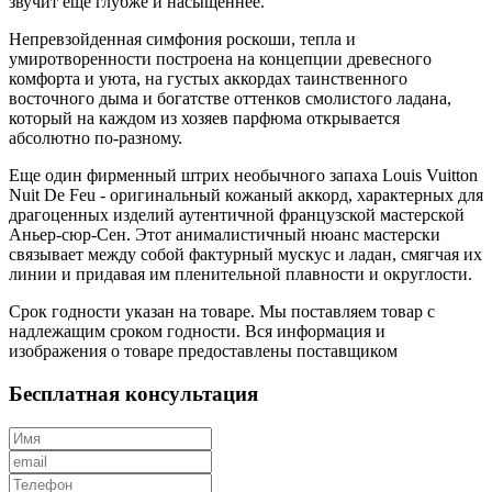
звучит еще глубже и насыщеннее.
Непревзойденная симфония роскоши, тепла и
умиротворенности построена на концепции древесного
комфорта и уюта, на густых аккордах таинственного
восточного дыма и богатстве оттенков смолистого ладана,
который на каждом из хозяев парфюма открывается
абсолютно по-разному.
Еще один фирменный штрих необычного запаха Louis Vuitton
Nuit De Feu - оригинальный кожаный аккорд, характерных для
драгоценных изделий аутентичной французской мастерской
Аньер-сюр-Сен. Этот анималистичный нюанс мастерски
связывает между собой фактурный мускус и ладан, смягчая их
линии и придавая им пленительной плавности и округлости.
Срок годности указан на товаре. Мы поставляем товар с
надлежащим сроком годности. Вся информация и
изображения о товаре предоставлены поставщиком
Бесплатная консультация