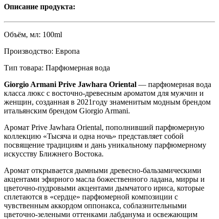
Описание продукта:
Объём, мл:
100ml
Производство:
Eвропа
Тип товара:
Парфюмерная вода
Giorgio Armani Prive Jawhara Oriental
— парфюмерная вода
класса люкс с восточно-древесным ароматом для мужчин и
женщин, созданная в 2021году знаменитым модным брендом
итальянским брендом Giorgio Armani.
Аромат Prive Jawhara Oriental, пополнивший парфюмерную
коллекцию «Тысяча и одна ночь» представляет собой
посвящение традициям и дань уникальному парфюмерному
искусству Ближнего Востока.
Аромат открывается дымными древесно-бальзамическими
акцентами эфирного масла божественного ладана, мирры и
цветочно-пудровыми акцентами дымчатого ириса, которые
сплетаются в «сердце» парфюмерной композиции с
чувственным аккордом оппонакса, соблазнительными
цветочно-зелеными оттенками лабданума и освежающим