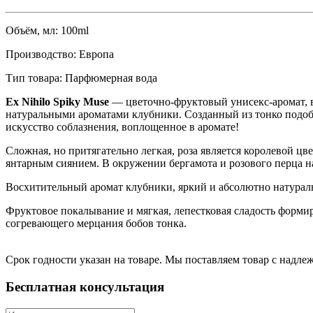
Объём, мл:
100ml
Производство:
Eвропа
Тип товара:
Парфюмерная вода
Ex Nihilo Spiky Muse
— цветочно-фруктовый унисекс-аромат, в
натуральными ароматами клубники. Созданный из тонко подо
искусство соблазнения, воплощенное в аромате!
Сложная, но притягательно легкая, роза является королевой
янтарным сиянием. В окружении бергамота и розового перца 
Восхитительный аромат клубники, яркий и абсолютно натурал
Фруктовое покалывание и мягкая, лепестковая сладость формир
согревающего мерцания бобов тонка.
Срок годности указан на товаре. Мы поставляем товар с надл
Бесплатная консультация