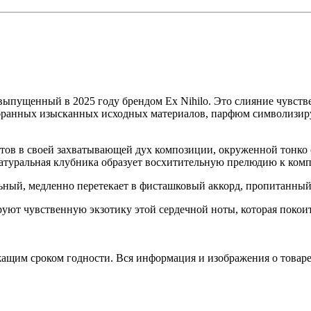
ыпущенный в 2025 году брендом Ex Nihilo. Это слияние чувст
бранных изысканных исходных материалов, парфюм символизиру
 цветов в своей захватывающей дух композиции, окруженной то
натуральная клубника образует восхитительную прелюдию к ком
ьный, медленно перетекает в фисташковый аккорд, пропитанный
уют чувственную экзотику этой сердечной ноты, которая покоитс
ежащим сроком годности. Вся информация и изображения о това