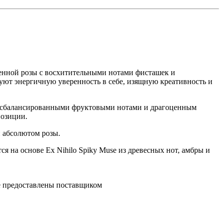
венной розы с восхитительными нотами фисташек и
ют энергичную уверенность в себе, изящную креативность и
нко сбалансированными фруктовыми нотами и драгоценным
позиции.
 абсолютом розы.
я на основе Ex Nihilo Spiky Muse из древесных нот, амбры и
ре предоставлены поставщиком