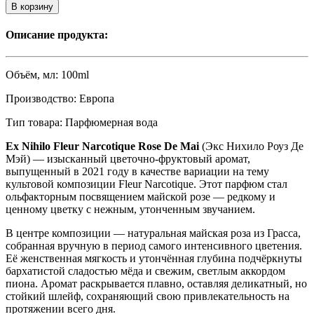
В корзину
Описание продукта:
Объём, мл:
100ml
Производство:
Eвропа
Тип товара:
Парфюмерная вода
Ex Nihilo Fleur Narcotique Rose De Mai
(Экс Нихило Роуз Де
Мэй) — изысканный цветочно-фруктовый аромат,
выпущенный в 2021 году в качестве вариации на тему
культовой композиции Fleur Narcotique. Этот парфюм стал
ольфакторным посвящением майской розе — редкому и
ценному цветку с нежным, утонченным звучанием.
В центре композиции — натуральная майская роза из Грасса,
собранная вручную в период самого интенсивного цветения.
Её женственная мягкость и утончённая глубина подчёркнуты
бархатистой сладостью мёда и свежим, светлым аккордом
пиона. Аромат раскрывается плавно, оставляя деликатный, но
стойкий шлейф, сохраняющий свою привлекательность на
протяжении всего дня.