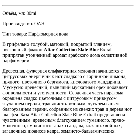
Объём, мл:
80ml
Производство:
ОАЭ
Тип товара:
Парфюмерная вода
В грифельно-голубой, матовый, покрытый глянцем,
роскошный флакон
Attar Collection Slate Blue
Extrait
припрятан утонченный аромат арабского дома селективной
парфюмерии.
Древесная, фужерная ольфакторная мелодия начинается с
цитрусовых энергичных нот сладкого с горчинкой лимона,
пряного, цветочного бергамота, кисловатого мандарина.
Мускусно-древесный, пьянящий мускатный орех добавляет
фривольности и утонченности. Сердечная часть парфюма
окрашена сладко-цветочным с цитрусовым привкусом
звучанием нероли, травянисто-розовым, чуть земляным
благоуханием герани, собранных из свежих трав и дерева нот
шалфея. База Attar Collection Slate Blue Extrait представлена
чувственным, древесным благоуханием туманного, пряно-
молочного, смолистого запаха сандала, кожано-хвойных,
загадочных нюансов кедра, землисто-бальзамических,