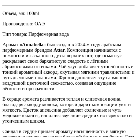
Объём, мл:
100ml
Производство:
ОАЭ
Тип товара:
Парфюмерная вода
Аромат
«Annabella»
был создан в 2024-м году арабским
парфюмерным брендом
Attar.
Композиция начинается с
нежного и изысканного дуэта верхних нот,
где османтус
раскрывает свою бархатистую сладость с лёгкими
абрикосовыми оттенками. Чай улун добавляет утончённость и
тонкий ароматный аккорд, окутывая мягкими травянистыми и
чуть дымными нюансами. Фрезия дополняет эту гармонию
воздушной цветочной свежестью, создавая ощущение
лёгкости и прозрачности.
В сердце аромата разливается теплая и сливочная волна,
благодаря аккорду молока, который дарит композиции уют и
мягкость. Цветок апельсина добавляет солнечные и чуть
медовые нюансы, наполняя звучание средних нот яркостью и
утонченным шиком.
Сандал в сердце придаёт аромату насыщенность и мягкую
древесную основу, делая его более объёмным и глубоким. База