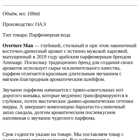
Объём, мл:
100ml
Производство:
ОАЭ
Тип товара:
Парфюмерная вода
Overture Man
— глубокий, стильный и при этом лаконичный
восточно-древесный аромат с истинно мужской харизмой,
выпущенный в 2019 году арабским парфюмерным брендом
Amouage. Поскольку традиционно бренд для создания своих
ароматов использует сырье исключительного качества,
парфюм отличается красивым длительным звучанием с
мягким благородным ароматическим шлейфом.
Звучание парфюма начинается с пряно-алкогольных нот
дорогого коньяка, которые медленно трансформируются в
глубокие, почти мистические дымно-ароматические оттенки
мирры. А завершает композицию бархатисто-сливочный
запах сандала, долгим ароматическим послевкусием
напоминая о звучании чудесного парфюма.
Срок годности указан на товаре. Мы поставляем товар с
надлежащим сроком годности. Вся информация и