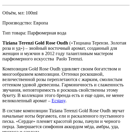
Объём, мл:
100ml
Производство:
Европа
Тип товара:
Парфюмерная вода
Tiziana Terenzi Gold Rose Oudh
(«Тициана Терензи. Золотая
роза и уд») – знойный восточный аромат, созданный для
женщин и мужчин в 2012 году талантливым мастером
парфюмерного искусства Paolo Terenzi.
Композиция Gold Rose Oudh удивляет своим богатством и
многообразием композиции. Оттенки роскошной,
величественной розы переплетаются с жарким, смолистым
оттенком удовой древесины. Гармоничность и слаженность
звучания, неповторимость и роскошь свойственны этому
букету. В коллекции этого бренда есть и еще один, не менее
великолепный аромат –
Ecstasy
.
В составе композиции Tiziana Terenzi Gold Rose Oudh звучат
начальные ноты бергамота, ели и раскаленного пустынного
песка. «Сердце» пленяет красотой розы, пачули и черного
перца. Завершается симфония аккордом мёда, амбры, уда,
мускуса и сандала.