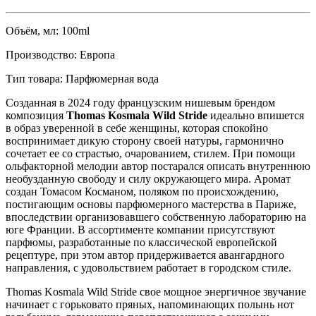
Объём, мл:
100ml
Производство:
Eвропа
Тип товара:
Парфюмерная вода
Созданная в 2024 году французским нишевым брендом
композиция
Thomas Kosmala Wild Stride
идеально впишется
в образ уверенной в себе женщины,
которая спокойно
воспринимает дикую сторону своей натуры, гармонично
сочетает ее со страстью, очарованием, стилем. При помощи
ольфакторной мелодии автор постарался описать внутреннюю
необузданную свободу и силу окружающего мира. Аромат
создан Томасом Косманом, поляком по происхождению,
постигающим основы парфюмерного мастерства в Париже,
впоследствии организовавшего собственную лабораторию на
юге Франции. В ассортименте компании присутствуют
парфюмы, разработанные по классической европейской
рецептуре, при этом автор придерживается авангардного
направления, с удовольствием работает в городском стиле.
Thomas Kosmala Wild Stride свое мощное энергичное звучание
начинает с горьковато пряных, напоминающих полынь нот