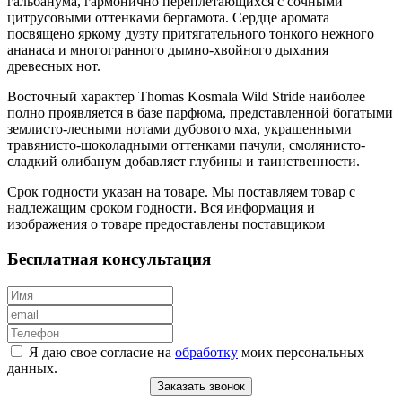
гальбанума, гармонично переплетающихся с сочными
цитрусовыми оттенками бергамота. Сердце аромата
посвящено яркому дуэту притягательного тонкого нежного
ананаса и многогранного дымно-хвойного дыхания
древесных нот.
Восточный характер Thomas Kosmala Wild Stride наиболее
полно проявляется в базе парфюма, представленной богатыми
землисто-лесными нотами дубового мха, украшенными
травянисто-шоколадными оттенками пачули, смолянисто-
сладкий олибанум добавляет глубины и таинственности.
Срок годности указан на товаре. Мы поставляем товар с
надлежащим сроком годности. Вся информация и
изображения о товаре предоставлены поставщиком
Бесплатная консультация
Я даю свое согласие на
обработку
моих персональных
данных.
Заказать звонок