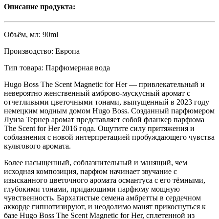
Описание продукта:
Объём, мл:
90ml
Производство:
Европа
Тип товара:
Парфюмерная вода
Hugo Boss The Scent Magnetic for Her — привлекательный и
невероятно женственный амброво-мускусный аромат с
отчетливыми цветочными тонами, выпущенный в 2023 году
немецким модным домом Hugo Boss. Созданный парфюмером
Луиза Тернер аромат представляет собой фланкер парфюма
The Scent for Her 2016 года. Ощутите силу притяжения и
соблазнения с новой интерпретацией пробуждающего чувства
культового аромата.
Более насыщенный, соблазнительный и манящий, чем
исходная композиция, парфюм начинает звучание с
изысканного цветочного аромата османтуса с его тёмными,
глубокими тонами, придающими парфюму мощную
чувственность. Бархатистые семена амбретты в сердечном
аккорде гипнотизируют, и неодолимо манят прикоснуться к
базе Hugo Boss The Scent Magnetic for Her, сплетенной из