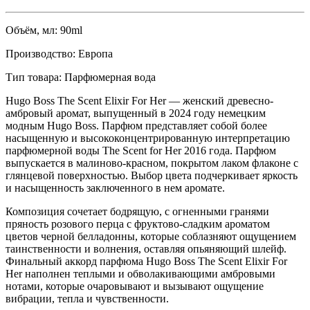
Объём, мл:
90ml
Производство:
Европа
Тип товара:
Парфюмерная вода
Hugo Boss The Scent Elixir For Her — женский древесно-
амбровый аромат, выпущенный в 2024 году немецким
модным Hugo Boss. Парфюм представляет собой более
насыщенную и высококонцентрированную интерпретацию
парфюмерной воды The Scent for Her 2016 года. Парфюм
выпускается в малиново-красном, покрытом лаком флаконе с
глянцевой поверхностью. Выбор цвета подчеркивает яркость
и насыщенность заключенного в нем аромате.
Композиция сочетает бодрящую, с огненными гранями
пряность розового перца с фруктово-сладким ароматом
цветов черной белладонны, которые соблазняют ощущением
таинственности и волнения, оставляя опьяняющий шлейф.
Финальный аккорд парфюма Hugo Boss The Scent Elixir For
Her наполнен теплыми и обволакивающими амбровыми
нотами, которые очаровывают и вызывают ощущение
вибрации, тепла и чувственности.