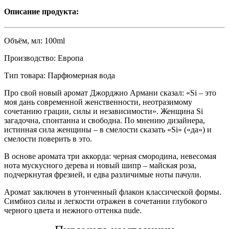
Описание продукта:
Объём, мл:
100ml
Производство:
Eвропа
Тип товара:
Парфюмерная вода
Про свой новый аромат Джорджио Армани сказал: «Si – это
моя дань современной женственности, неотразимому
сочетанию грации, силы и независимости». Женщина Si
загадочна, спонтанна и свободна. По мнению дизайнера,
истинная сила женщины – в смелости сказать «Si» («да») и
смелости поверить в это.
В основе аромата три аккорда: черная смородина, невесомая
нота мускусного дерева и новый шипр – майская роза,
подчеркнутая фрезией, и едва различимые ноты пачули.
Аромат заключен в утонченный флакон классической формы.
Симбиоз силы и легкости отражен в сочетании глубокого
черного цвета и нежного оттенка nude.