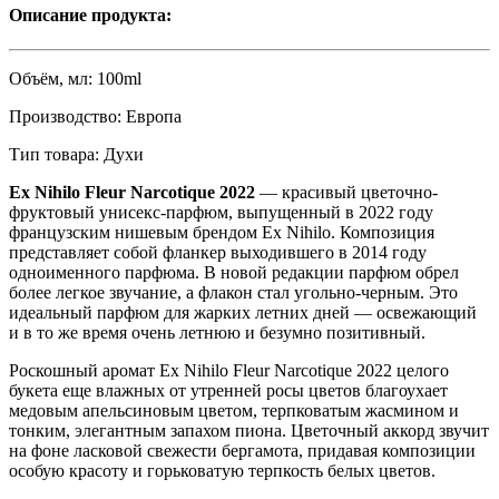
Описание продукта:
Объём, мл:
100ml
Производство:
Eвропа
Тип товара:
Духи
Ex Nihilo Fleur Narcotique 2022
— красивый цветочно-
фруктовый унисекс-парфюм, выпущенный в 2022 году
французским нишевым брендом Ex Nihilo. Композиция
представляет собой фланкер выходившего в 2014 году
одноименного парфюма. В новой редакции парфюм обрел
более легкое звучание, а флакон стал угольно-черным. Это
идеальный парфюм для жарких летних дней — освежающий
и в то же время очень летнюю и безумно позитивный.
Роскошный аромат Ex Nihilo Fleur Narcotique 2022 целого
букета еще влажных от утренней росы цветов благоухает
медовым апельсиновым цветом, терпковатым жасмином и
тонким, элегантным запахом пиона. Цветочный аккорд звучит
на фоне ласковой свежести бергамота, придавая композиции
особую красоту и горьковатую терпкость белых цветов.