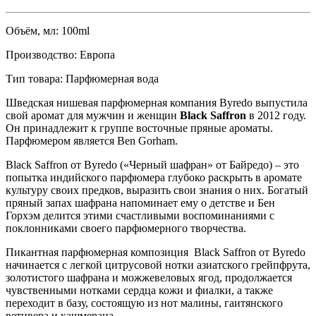
Объём, мл:
100ml
Производство:
Eвропа
Тип товара:
Парфюмерная вода
Шведская нишевая парфюмерная компания Byredo выпустила
свой аромат для мужчин и женщин
Black Saffron
в 2012 году.
Он принадлежит к группе восточные пряные ароматы.
Парфюмером является Ben Gorham.
Black Saffron от Byredo («Черный шафран» от Байредо) – это
попытка индийского парфюмера глубоко раскрыть в аромате
культуру своих предков, выразить свои знания о них. Богатый
пряный запах шафрана напоминает ему о детстве и Бен
Горхэм делится этими счастливыми воспоминаниями с
поклонниками своего парфюмерного творчества.
Пикантная парфюмерная композиция Black Saffron от Byredo
начинается с легкой цитрусовой нотки азиатского грейпфрута,
золотистого шафрана и можжевеловых ягод, продолжается
чувственными нотками сердца кожи и фиалки, а также
переходит в базу, состоящую из нот малины, гаитянского
ветивера и кашмерана.