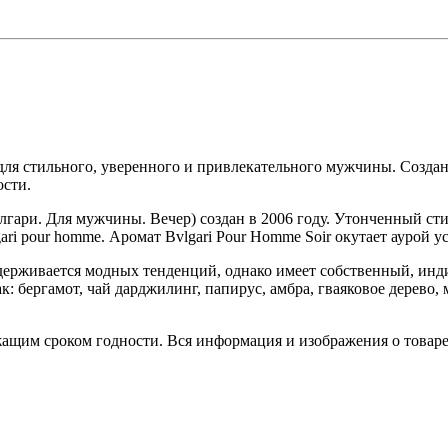
для стильного, уверенного и привлекательного мужчины. Создан
ости.
гари. Для мужчины. Вечер) создан в 2006 году. Утонченный сти
i pour homme. Аромат Bvlgari Pour Homme Soir окутает аурой ус
держивается модных тенденций, однако имеет собственный, ин
 бергамот, чай дарджилинг, папирус, амбра, гваяковое дерево, 
ежащим сроком годности. Вся информация и изображения о това